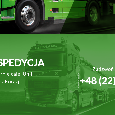
SPEDYCJA
Zadzwoń d
ernie
całej Unii
+48 (22
z Eurazji