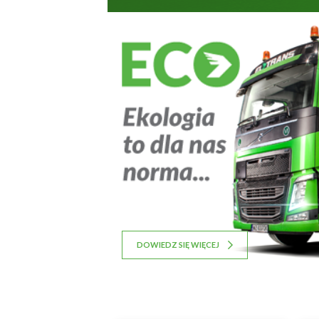
USŁUGI SERWISOWE
DOWIEDZ SIĘ WIĘCEJ