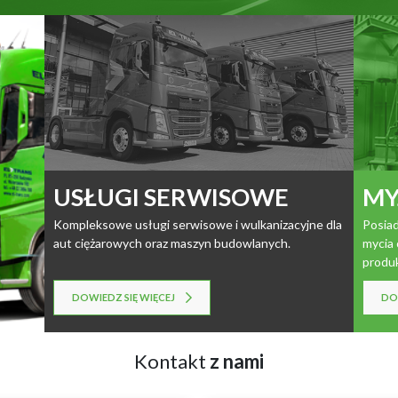
USŁUGI SERWISOWE
MY
Kompleksowe
usługi serwisowe i wulkanizacyjne
dla
Posiad
aut ciężarowych oraz maszyn budowlanych.
mycia 
produ
DOWIEDZ SIĘ WIĘCEJ
DOW
Kontakt
z nami