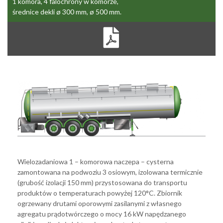
1 komora, 4 falochrony w komorze,
średnice dekli ø 300 mm, ø 500 mm.
zami
Wielozadaniowa 1 – komorowa naczepa – cysterna
zamontowana na podwoziu 3 osiowym, izolowana termicznie
(grubość izolacji 150 mm) przystosowana do transportu
produktów o temperaturach powyżej 120°C. Zbiornik
ogrzewany drutami oporowymi zasilanymi z własnego
agregatu prądotwórczego o mocy 16 kW napędzanego